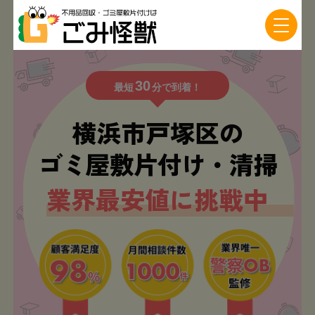
30
最短
分で到着！
横浜市戸塚区の
ゴミ屋敷片付け・清掃
業界最安値に挑戦中