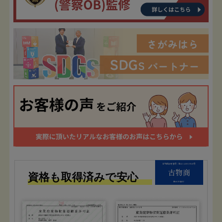
古物商許可番号：第451450019940号
古物商
資格も取得済みで安心
株式会社FIT