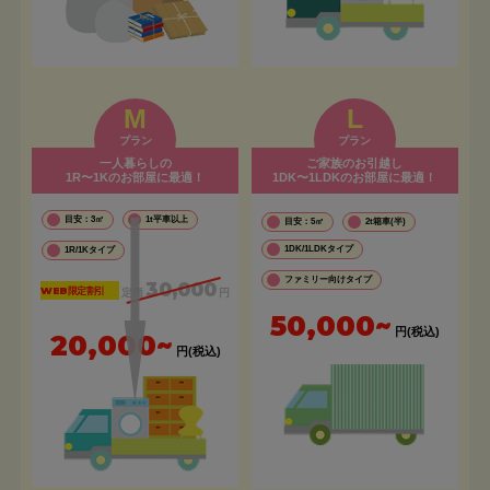
M
L
プラン
プラン
一人暮らしの
ご家族のお引越し
1R〜1Kのお部屋に最適！
1DK〜1LDKのお部屋に最適！
目安：3㎡
1t平車以上
目安：5㎡
2t箱車(半)
1DK/1LDKタイプ
1R/1Kタイプ
ファミリー向けタイプ
30,000
WEB限定割引
定価
円
50,000~
円(税込)
20,000~
円(税込)