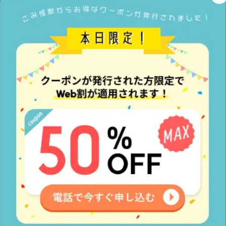
電話対応、作業対応が良い
お客様が以前依頼した会社様に不信感を
持ち、弊社に依頼した際に
全体的な対応
の良さを評価
して頂くことが多くござい
ます
警察OB監修がある
業界唯一の警察OB監修
ですので、安心し
てご依頼できるというお声を多く頂きま
す
口コミが多く、
評価が良かったから
スタッフの対応の良さを評価して頂く口