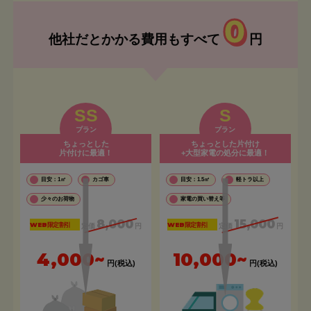
0
他社だとかかる費用もすべて
円
SS
S
プラン
プラン
ちょっとした
ちょっとした片付け
片付けに最適！
+大型家電の処分に最適！
目安：1㎡
カゴ車
目安：1.5㎡
軽トラ以上
少々のお荷物
家電の買い替え等
8,000
15,000
WEB限定割引
WEB限定割引
定価
円
定価
円
4,000~
10,000~
円(税込)
円(税込)