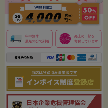
年中無休
売上の一部を
最短30分で到着
寄付しています
各種決済対応