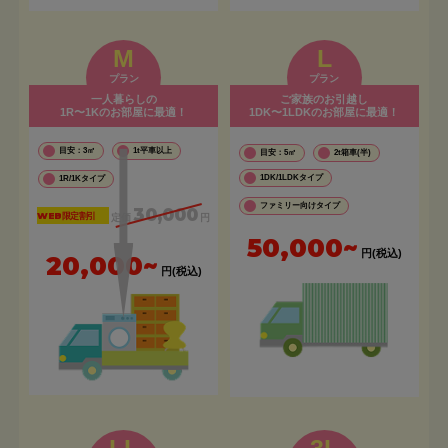
M
L
プラン
プラン
一人暮らしの
ご家族のお引越し
1R〜1Kのお部屋に最適！
1DK〜1LDKのお部屋に最適！
目安：3㎡
1t平車以上
目安：5㎡
2t箱車(半)
1DK/1LDKタイプ
1R/1Kタイプ
ファミリー向けタイプ
30,000
WEB限定割引
定価
円
50,000~
円(税込)
20,000~
円(税込)
LL
3L