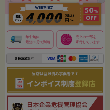
年中無休
売上の一部を
最短30分で到着
寄付しています
各種決済対応