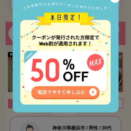
作業でした！
ご自宅で大量に溜まってしまった本の片付
CASE
02
けのお手伝いをさせていただきました！
間取り
1LDK
作業時間
1時間
神奈川県横浜市 / 男性 / 30代