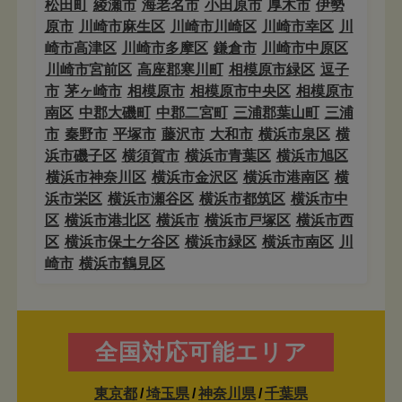
松田町
綾瀬市
海老名市
小田原市
厚木市
伊勢
原市
川崎市麻生区
川崎市川崎区
川崎市幸区
川
崎市高津区
川崎市多摩区
鎌倉市
川崎市中原区
川崎市宮前区
高座郡寒川町
相模原市緑区
逗子
市
茅ヶ崎市
相模原市
相模原市中央区
相模原市
南区
中郡大磯町
中郡二宮町
三浦郡葉山町
三浦
市
秦野市
平塚市
藤沢市
大和市
横浜市泉区
横
浜市磯子区
横須賀市
横浜市青葉区
横浜市旭区
横浜市神奈川区
横浜市金沢区
横浜市港南区
横
浜市栄区
横浜市瀬谷区
横浜市都筑区
横浜市中
区
横浜市港北区
横浜市
横浜市戸塚区
横浜市西
区
横浜市保土ケ谷区
横浜市緑区
横浜市南区
川
崎市
横浜市鶴見区
全国対応可能エリア
東京都
/
埼玉県
/
神奈川県
/
千葉県