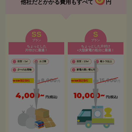
他社だとかかる費用もすべて
円
SS
S
プラン
プラン
ちょっとした
ちょっとした片付け
片付けに最適！
+大型家電の処分に最適！
目安：1㎡
カゴ車
目安：1.5㎡
軽トラ以上
少々のお荷物
家電の買い替え等
8,000
15,000
WEB限定割引
WEB限定割引
定価
円
定価
円
4,000~
10,000~
円(税込)
円(税込)