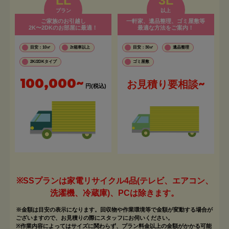
プラン
以上
ご家族のお引越し
一軒家、遺品整理、ゴミ屋敷等
2K〜2DKのお部屋に最適！
最適な方法をご案内！
目安：10㎡
2t箱車以上
目安：30㎡
遺品整理
2K/2DKタイプ
ゴミ屋敷
100,000~
お見積り要相談~
円(税込)
※SSプランは家電リサイクル4品(テレビ、エアコン、
洗濯機、冷蔵庫)、PCは除きます。
※金額は目安の表示になります。回収物や作業環境等で金額が変動する場合が
ございますので、お見積りの際にスタッフにお伺いください。
※作業内容によってはサイズに関わらず、プラン料金以上の金額がかかる可能