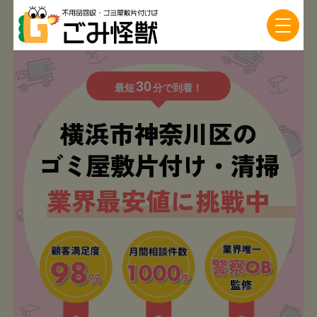
30
最短
分で到着！
横浜市神奈川区の
ゴミ屋敷片付け・清掃
業界最安値に挑戦中