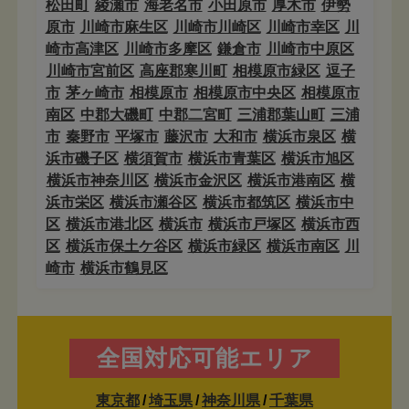
松田町
綾瀬市
海老名市
小田原市
厚木市
伊勢
原市
川崎市麻生区
川崎市川崎区
川崎市幸区
川
崎市高津区
川崎市多摩区
鎌倉市
川崎市中原区
川崎市宮前区
高座郡寒川町
相模原市緑区
逗子
市
茅ヶ崎市
相模原市
相模原市中央区
相模原市
南区
中郡大磯町
中郡二宮町
三浦郡葉山町
三浦
市
秦野市
平塚市
藤沢市
大和市
横浜市泉区
横
浜市磯子区
横須賀市
横浜市青葉区
横浜市旭区
横浜市神奈川区
横浜市金沢区
横浜市港南区
横
浜市栄区
横浜市瀬谷区
横浜市都筑区
横浜市中
区
横浜市港北区
横浜市
横浜市戸塚区
横浜市西
区
横浜市保土ケ谷区
横浜市緑区
横浜市南区
川
崎市
横浜市鶴見区
全国対応可能エリア
東京都
/
埼玉県
/
神奈川県
/
千葉県