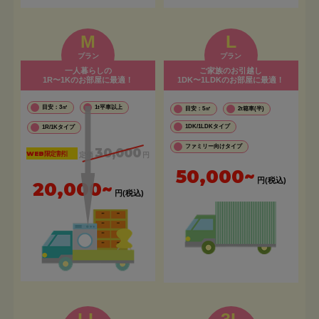
M
L
プラン
プラン
一人暮らしの
ご家族のお引越し
1R〜1Kのお部屋に最適！
1DK〜1LDKのお部屋に最適！
目安：3㎡
1t平車以上
目安：5㎡
2t箱車(半)
1DK/1LDKタイプ
1R/1Kタイプ
ファミリー向けタイプ
30,000
WEB限定割引
定価
円
50,000~
円(税込)
20,000~
円(税込)
LL
3L