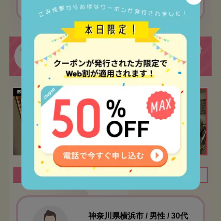
作業でした！
ご自宅で大量に溜まってしまった本の片付
CASE
02
けのお手伝いをさせていただきました！
間取り
1LDK
作業時間
1時間
神奈川県横浜市 / 男性 / 30代