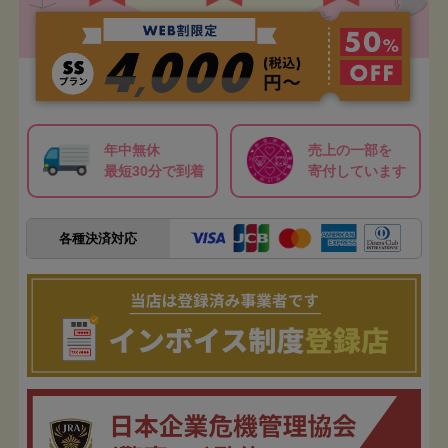
年中無休
売上の一部を
最短30分で到着
寄付しています
各種決済対応