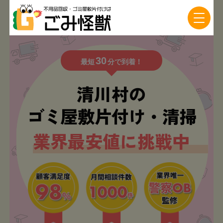
30
最短
分で到着！
清川村の
ゴミ屋敷片付け・清掃
業界最安値に挑戦中