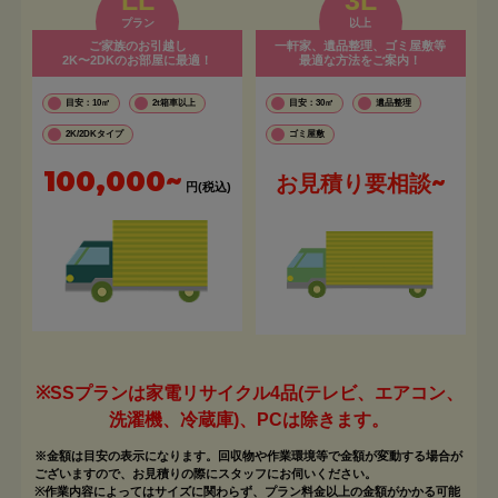
プラン
以上
ご家族のお引越し
一軒家、遺品整理、ゴミ屋敷等
2K〜2DKのお部屋に最適！
最適な方法をご案内！
目安：10㎡
2t箱車以上
目安：30㎡
遺品整理
2K/2DKタイプ
ゴミ屋敷
100,000~
お見積り要相談~
円(税込)
※SSプランは家電リサイクル4品(テレビ、エアコン、
洗濯機、冷蔵庫)、PCは除きます。
※金額は目安の表示になります。回収物や作業環境等で金額が変動する場合が
ございますので、お見積りの際にスタッフにお伺いください。
※作業内容によってはサイズに関わらず、プラン料金以上の金額がかかる可能