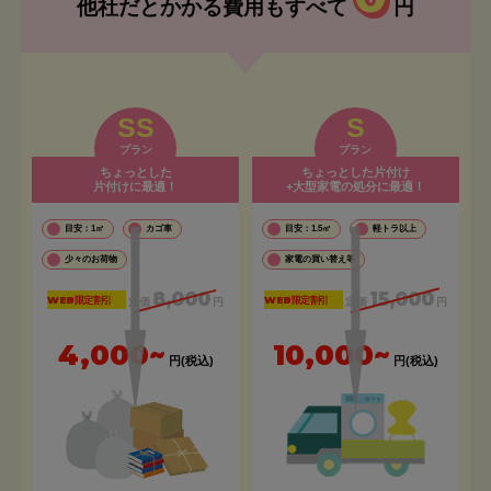
他社だとかかる費用もすべて
円
SS
S
プラン
プラン
ちょっとした
ちょっとした片付け
片付けに最適！
+大型家電の処分に最適！
目安：1㎡
カゴ車
目安：1.5㎡
軽トラ以上
少々のお荷物
家電の買い替え等
8,000
15,000
WEB限定割引
WEB限定割引
定価
円
定価
円
4,000~
10,000~
円(税込)
円(税込)