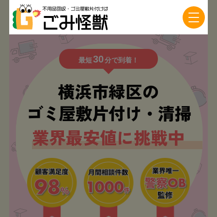
30
最短
分で到着！
横浜市緑区の
ゴミ屋敷片付け・清掃
業界最安値に挑戦中