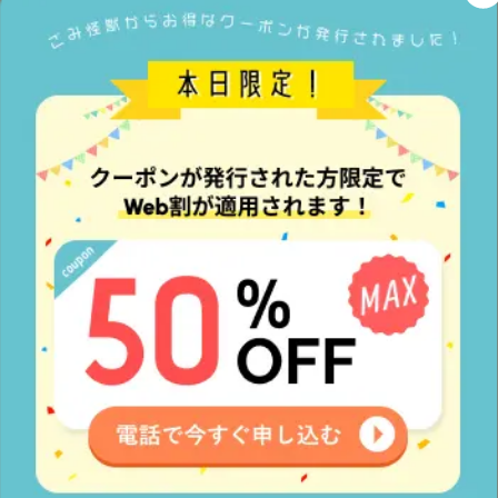
電話対応、作業対応が良い
お客様が以前依頼した会社様に不信感を
持ち、弊社に依頼した際に
全体的な対応
の良さを評価
して頂くことが多くござい
ます
警察OB監修がある
業界唯一の警察OB監修
ですので、安心し
てご依頼できるというお声を多く頂きま
す
口コミが多く、
評価が良かったから
スタッフの対応の良さを評価して頂く口