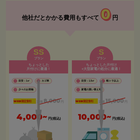
0
他社だとかかる費用もすべて
円
SS
S
プラン
プラン
ちょっとした
ちょっとした片付け
片付けに最適！
+大型家電の処分に最適！
目安：1㎡
カゴ車
目安：1.5㎡
軽トラ以上
少々のお荷物
家電の買い替え等
8,000
15,000
WEB限定割引
WEB限定割引
定価
円
定価
円
4,000~
10,000~
円(税込)
円(税込)