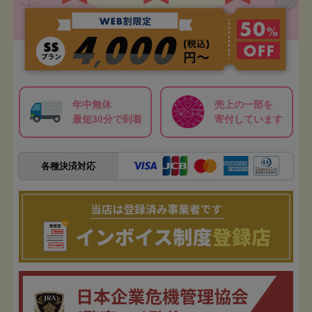
年中無休
売上の一部を
最短30分で到着
寄付しています
各種決済対応