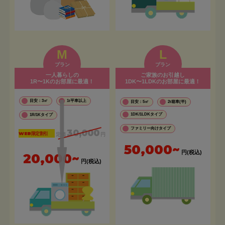
M
L
プラン
プラン
一人暮らしの
ご家族のお引越し
1R〜1Kのお部屋に最適！
1DK〜1LDKのお部屋に最適！
目安：3㎡
1t平車以上
目安：5㎡
2t箱車(半)
1DK/1LDKタイプ
1R/1Kタイプ
ファミリー向けタイプ
30,000
WEB限定割引
定価
円
50,000~
円(税込)
20,000~
円(税込)