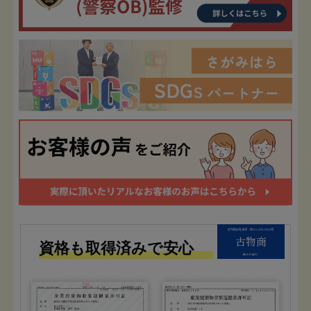
古物商許可番号：第451450019940号
古物商
資格も取得済みで安心
株式会社FIT