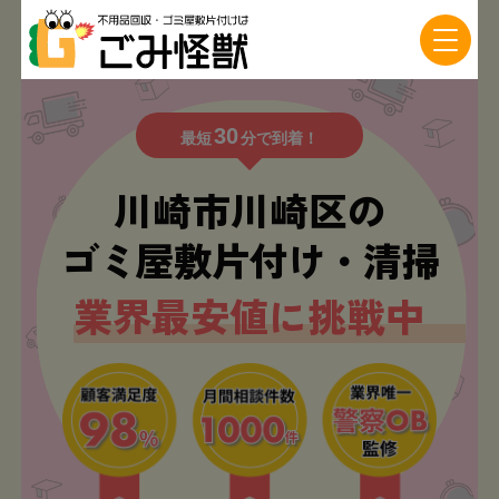
30
最短
分で到着！
川崎市川崎区の
ゴミ屋敷片付け・清掃
業界最安値に挑戦中