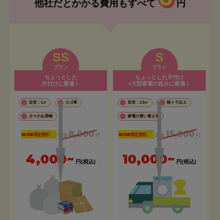
他社だとかかる費用もすべて
円
SS
S
プラン
プラン
ちょっとした
ちょっとした片付け
片付けに最適！
+大型家電の処分に最適！
目安：1㎡
カゴ車
目安：1.5㎡
軽トラ以上
少々のお荷物
家電の買い替え等
8,000
15,000
WEB限定割引
WEB限定割引
定価
円
定価
円
4,000~
10,000~
円(税込)
円(税込)