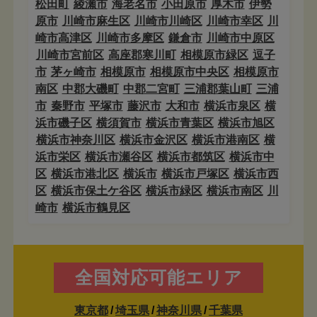
松田町
綾瀬市
海老名市
小田原市
厚木市
伊勢
原市
川崎市麻生区
川崎市川崎区
川崎市幸区
川
崎市高津区
川崎市多摩区
鎌倉市
川崎市中原区
川崎市宮前区
高座郡寒川町
相模原市緑区
逗子
市
茅ヶ崎市
相模原市
相模原市中央区
相模原市
南区
中郡大磯町
中郡二宮町
三浦郡葉山町
三浦
市
秦野市
平塚市
藤沢市
大和市
横浜市泉区
横
浜市磯子区
横須賀市
横浜市青葉区
横浜市旭区
横浜市神奈川区
横浜市金沢区
横浜市港南区
横
浜市栄区
横浜市瀬谷区
横浜市都筑区
横浜市中
区
横浜市港北区
横浜市
横浜市戸塚区
横浜市西
区
横浜市保土ケ谷区
横浜市緑区
横浜市南区
川
崎市
横浜市鶴見区
全国対応可能エリア
東京都
/
埼玉県
/
神奈川県
/
千葉県