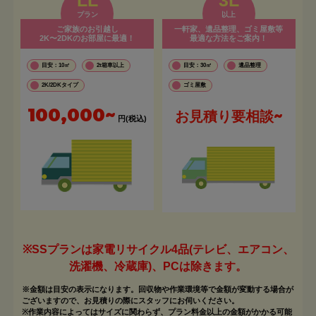
プラン
以上
ご家族のお引越し
一軒家、遺品整理、ゴミ屋敷等
2K〜2DKのお部屋に最適！
最適な方法をご案内！
目安：10㎡
2t箱車以上
目安：30㎡
遺品整理
2K/2DKタイプ
ゴミ屋敷
100,000~
お見積り要相談~
円(税込)
※SSプランは家電リサイクル4品(テレビ、エアコン、
洗濯機、冷蔵庫)、PCは除きます。
※金額は目安の表示になります。回収物や作業環境等で金額が変動する場合が
ございますので、お見積りの際にスタッフにお伺いください。
※作業内容によってはサイズに関わらず、プラン料金以上の金額がかかる可能