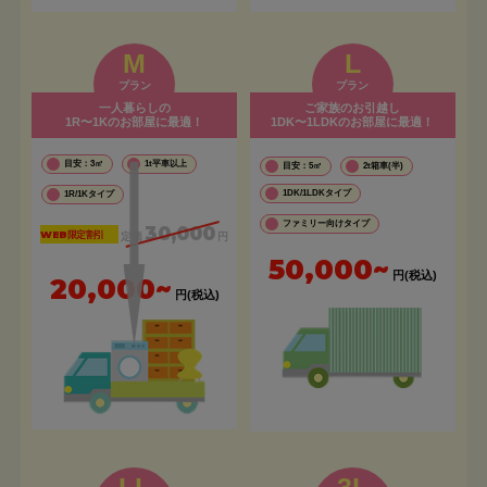
M
L
プラン
プラン
一人暮らしの
ご家族のお引越し
1R〜1Kのお部屋に最適！
1DK〜1LDKのお部屋に最適！
目安：3㎡
1t平車以上
目安：5㎡
2t箱車(半)
1DK/1LDKタイプ
1R/1Kタイプ
ファミリー向けタイプ
30,000
WEB限定割引
定価
円
50,000~
円(税込)
20,000~
円(税込)
LL
3L