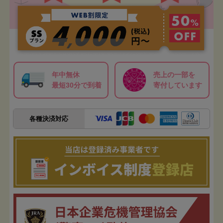
年中無休
売上の一部を
最短30分で到着
寄付しています
各種決済対応