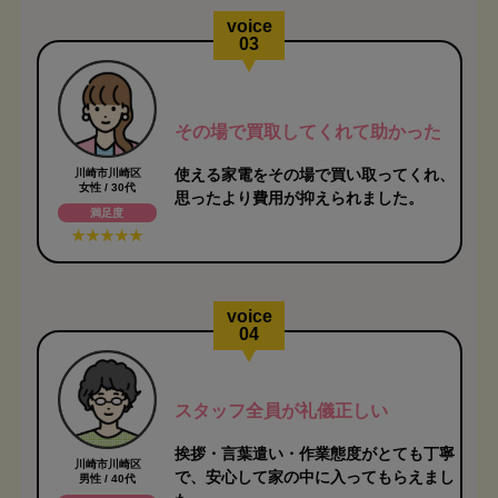
voice
03
その場で買取してくれて助かった
使える家電をその場で買い取ってくれ、
川崎市川崎区
女性 / 30代
思ったより費用が抑えられました。
満足度
voice
04
スタッフ全員が礼儀正しい
挨拶・言葉遣い・作業態度がとても丁寧
川崎市川崎区
で、安心して家の中に入ってもらえまし
男性 / 40代