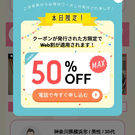
作業でした！
ご自宅で大量に溜まってしまった本の片付
CASE
02
けのお手伝いをさせていただきました！
間取り
1LDK
作業時間
1時間
神奈川県横浜市 / 男性 / 30代