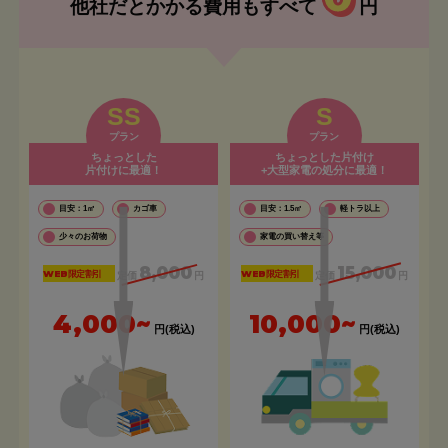
他社だとかかる費用もすべて
円
SS
S
プラン
プラン
ちょっとした
ちょっとした片付け
片付けに最適！
+大型家電の処分に最適！
目安：1㎡
カゴ車
目安：1.5㎡
軽トラ以上
少々のお荷物
家電の買い替え等
8,000
15,000
WEB限定割引
WEB限定割引
定価
円
定価
円
4,000~
10,000~
円(税込)
円(税込)