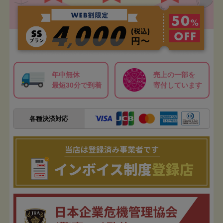
年中無休
売上の一部を
最短30分で到着
寄付しています
各種決済対応