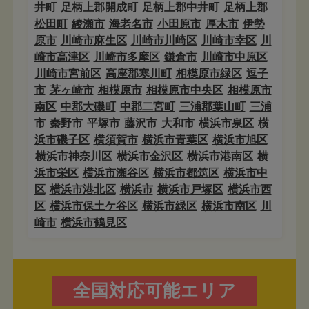
井町
足柄上郡開成町
足柄上郡中井町
足柄上郡
松田町
綾瀬市
海老名市
小田原市
厚木市
伊勢
原市
川崎市麻生区
川崎市川崎区
川崎市幸区
川
崎市高津区
川崎市多摩区
鎌倉市
川崎市中原区
川崎市宮前区
高座郡寒川町
相模原市緑区
逗子
市
茅ヶ崎市
相模原市
相模原市中央区
相模原市
南区
中郡大磯町
中郡二宮町
三浦郡葉山町
三浦
市
秦野市
平塚市
藤沢市
大和市
横浜市泉区
横
浜市磯子区
横須賀市
横浜市青葉区
横浜市旭区
横浜市神奈川区
横浜市金沢区
横浜市港南区
横
浜市栄区
横浜市瀬谷区
横浜市都筑区
横浜市中
区
横浜市港北区
横浜市
横浜市戸塚区
横浜市西
区
横浜市保土ケ谷区
横浜市緑区
横浜市南区
川
崎市
横浜市鶴見区
全国対応可能エリア