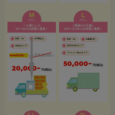
M
L
プラン
プラン
一人暮らしの
ご家族のお引越し
1R〜1Kのお部屋に最適！
1DK〜1LDKのお部屋に最適！
目安：3㎡
1t平車以上
目安：5㎡
2t箱車(半)
1DK/1LDKタイプ
1R/1Kタイプ
ファミリー向けタイプ
30,000
WEB限定割引
定価
円
50,000~
円(税込)
20,000~
円(税込)
LL
3L