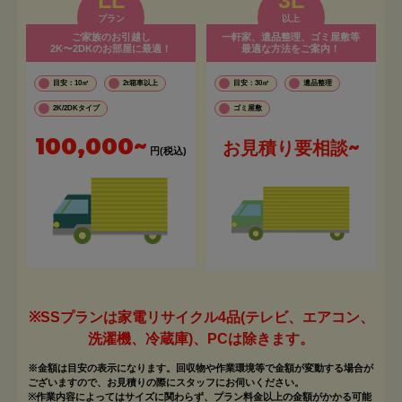
プラン
以上
ご家族のお引越し
一軒家、遺品整理、ゴミ屋敷等
2K〜2DKのお部屋に最適！
最適な方法をご案内！
目安：10㎡
2t箱車以上
目安：30㎡
遺品整理
2K/2DKタイプ
ゴミ屋敷
100,000~
お見積り要相談~
円(税込)
※SSプランは家電リサイクル4品(テレビ、エアコン、
洗濯機、冷蔵庫)、PCは除きます。
※金額は目安の表示になります。回収物や作業環境等で金額が変動する場合が
ございますので、お見積りの際にスタッフにお伺いください。
※作業内容によってはサイズに関わらず、プラン料金以上の金額がかかる可能