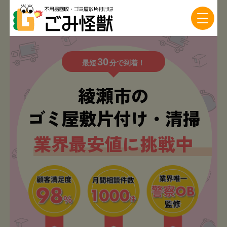
30
最短
分で到着！
綾瀬市の
ゴミ屋敷片付け・清掃
業界最安値に挑戦中