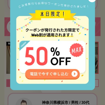
作業でした！
ご自宅で大量に溜まってしまった本の片付
CASE
02
けのお手伝いをさせていただきました！
間取り
1LDK
作業時間
1時間
神奈川県横浜市 / 男性 / 30代