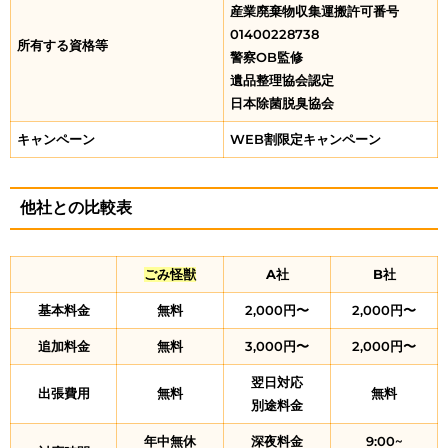
産業廃棄物収集運搬許可番号
01400228738
所有する資格等
警察OB監修
遺品整理協会認定
日本除菌脱臭協会
キャンペーン
WEB割限定キャンペーン
他社との比較表
ごみ怪獣
A社
B社
基本料金
無料
2,000円〜
2,000円〜
追加料金
無料
3,000円〜
2,000円〜
翌日対応
出張費用
無料
無料
別途料金
年中無休
深夜料金
9:00~