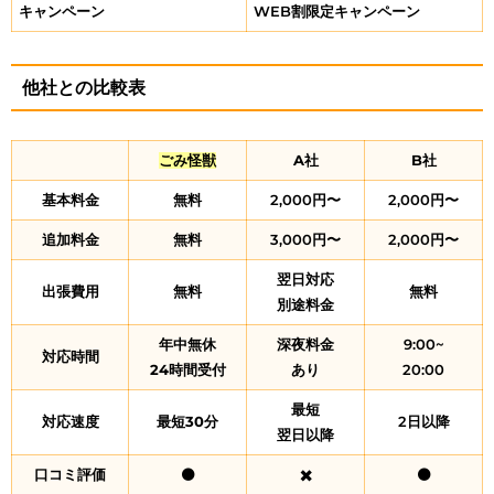
キャンペーン
WEB割限定キャンペーン
他社との比較表
ごみ怪獣
A社
B社
基本料金
無料
2,000円〜
2,000円〜
追加料金
無料
3,000円〜
2,000円〜
翌日対応
出張費用
無料
無料
別途料金
年中無休
深夜料金
9:00~
対応時間
24時間受付
あり
20:00
最短
対応速度
最短30分
2日以降
翌日以降
口コミ評価
⚫
✖️
⚫