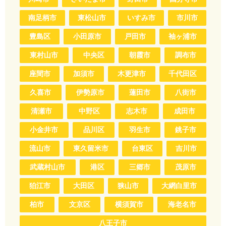
南足柄市
東松山市
いすみ市
市川市
豊島区
小田原市
戸田市
袖ヶ浦市
東村山市
中央区
朝霞市
調布市
座間市
加須市
木更津市
千代田区
久喜市
伊勢原市
蓮田市
八街市
清瀬市
中野区
志木市
成田市
小金井市
品川区
羽生市
銚子市
流山市
東久留米市
台東区
吉川市
武蔵村山市
港区
三郷市
茂原市
狛江市
大田区
狭山市
大網白里市
柏市
文京区
横須賀市
海老名市
八王子市