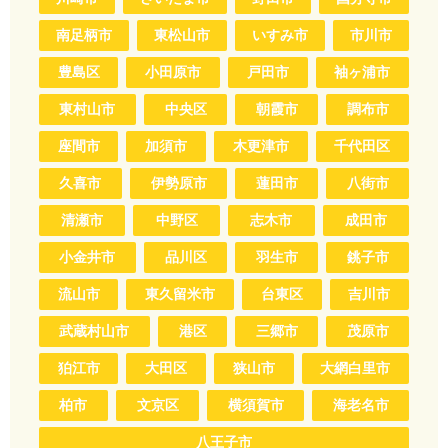
南足柄市
東松山市
いすみ市
市川市
豊島区
小田原市
戸田市
袖ヶ浦市
東村山市
中央区
朝霞市
調布市
座間市
加須市
木更津市
千代田区
久喜市
伊勢原市
蓮田市
八街市
清瀬市
中野区
志木市
成田市
小金井市
品川区
羽生市
銚子市
流山市
東久留米市
台東区
吉川市
武蔵村山市
港区
三郷市
茂原市
狛江市
大田区
狭山市
大網白里市
柏市
文京区
横須賀市
海老名市
八王子市