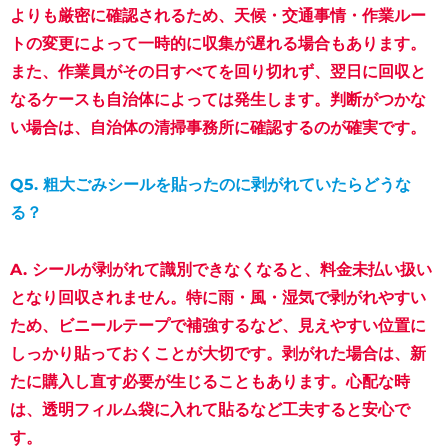
よりも厳密に確認されるため、
天候・交通事情・作業ルー
トの変更
によって一時的に収集が遅れる場合もあります。
また、作業員がその日すべてを回り切れず、翌日に回収と
なるケースも自治体によっては発生します。判断がつかな
い場合は、
自治体の清掃事務所に確認するのが確実
です。
Q5. 粗大ごみシールを貼ったのに剥がれていたらどうな
る？
A. シールが剥がれて識別できなくなると、
料金未払い扱い
となり回収されません
。特に雨・風・湿気で剥がれやすい
ため、ビニールテープで補強するなど、見えやすい位置に
しっかり貼っておくことが大切です。剥がれた場合は、新
たに購入し直す必要が生じることもあります。心配な時
は、
透明フィルム袋に入れて貼る
など工夫すると安心で
す。