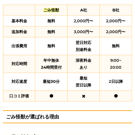
ごみ怪獣
A社
B社
基本料金
無料
2,000円〜
2,000円〜
追加料金
無料
3,000円〜
2,000円〜
翌日対応
出張費用
無料
無料
別途料金
年中無休
深夜料金
9:00~
対応時間
24時間受付
あり
20:00
最短
対応速度
最短30分
2日以降
翌日以降
口コミ評価
⚫
✖️
⚫
ごみ怪獣が選ばれる理由