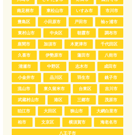
南足柄市
東松山市
いすみ市
市川市
豊島区
小田原市
戸田市
袖ヶ浦市
東村山市
中央区
朝霞市
調布市
座間市
加須市
木更津市
千代田区
久喜市
伊勢原市
蓮田市
八街市
清瀬市
中野区
志木市
成田市
小金井市
品川区
羽生市
銚子市
流山市
東久留米市
台東区
吉川市
武蔵村山市
港区
三郷市
茂原市
狛江市
大田区
狭山市
大網白里市
柏市
文京区
横須賀市
海老名市
八王子市