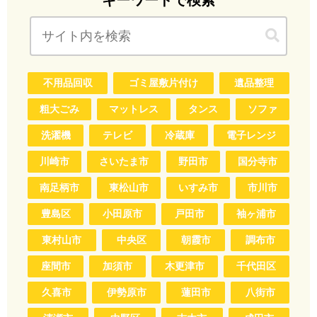
キーワードで検索
不用品回収
ゴミ屋敷片付け
遺品整理
粗大ごみ
マットレス
タンス
ソファ
洗濯機
テレビ
冷蔵庫
電子レンジ
川崎市
さいたま市
野田市
国分寺市
南足柄市
東松山市
いすみ市
市川市
豊島区
小田原市
戸田市
袖ヶ浦市
東村山市
中央区
朝霞市
調布市
座間市
加須市
木更津市
千代田区
久喜市
伊勢原市
蓮田市
八街市