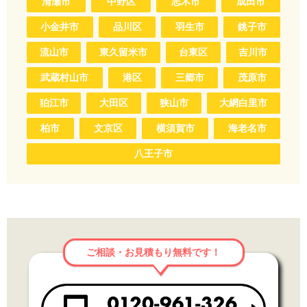
清瀬市
中野区
志木市
成田市
小金井市
品川区
羽生市
銚子市
流山市
東久留米市
台東区
吉川市
武蔵村山市
港区
三郷市
茂原市
狛江市
大田区
狭山市
大網白里市
柏市
文京区
横須賀市
海老名市
八王子市
ご相談・お見積もり無料です！