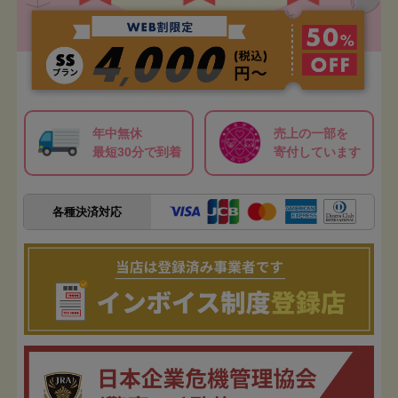
年中無休
売上の一部を
最短30分で到着
寄付しています
各種決済対応