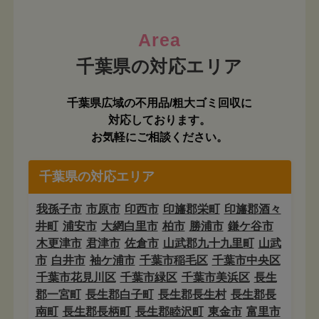
Area
千葉県広域の不用品/粗大ゴミ回収に
対応しております。
お気軽にご相談ください。
千葉県の対応エリア
我孫子市
市原市
印西市
印旛郡栄町
印旛郡酒々
井町
浦安市
大網白里市
柏市
勝浦市
鎌ケ谷市
木更津市
君津市
佐倉市
山武郡九十九里町
山武
市
白井市
袖ケ浦市
千葉市稲毛区
千葉市中央区
千葉市花見川区
千葉市緑区
千葉市美浜区
長生
郡一宮町
長生郡白子町
長生郡長生村
長生郡長
南町
長生郡長柄町
長生郡睦沢町
東金市
富里市