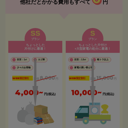
他社だとかかる費用もすべて
円
SS
S
プラン
プラン
ちょっとした
ちょっとした片付け
片付けに最適！
+大型家電の処分に最適！
目安：1㎡
カゴ車
目安：1.5㎡
軽トラ以上
少々のお荷物
家電の買い替え等
8,000
15,000
WEB限定割引
WEB限定割引
定価
円
定価
円
4,000~
10,000~
円(税込)
円(税込)