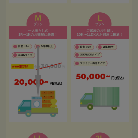
M
L
プラン
プラン
一人暮らしの
ご家族のお引越し
1R〜1Kのお部屋に最適！
1DK〜1LDKのお部屋に最適！
目安：3㎡
1t平車以上
目安：5㎡
2t箱車(半)
1DK/1LDKタイプ
1R/1Kタイプ
ファミリー向けタイプ
30,000
WEB限定割引
定価
円
50,000~
円(税込)
20,000~
円(税込)
LL
3L