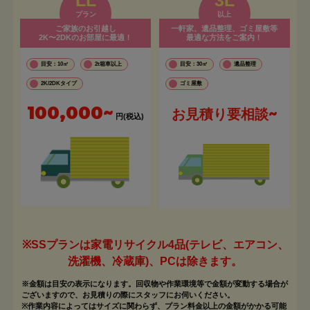
プラン
以上
ご家族のお引越し
一軒家、遺品整理、ゴミ屋敷等
2K〜2DKのお部屋に最適！
最適な方法をご案内！
目安：10㎡
2t箱車以上
目安：30㎡
遺品整理
2K/2DKタイプ
ゴミ屋敷
100,000~
お見積り要相談~
円(税込)
※SSプランは家電リサイクル4品(テレビ、エアコン、
洗濯機、冷蔵庫)、PCは除きます。
※金額は目安の表示になります。回収物や作業環境等で金額が変動する場合が
ございますので、お見積りの際にスタッフにお伺いください。
※作業内容によってはサイズに関わらず、プラン料金以上の金額がかかる可能