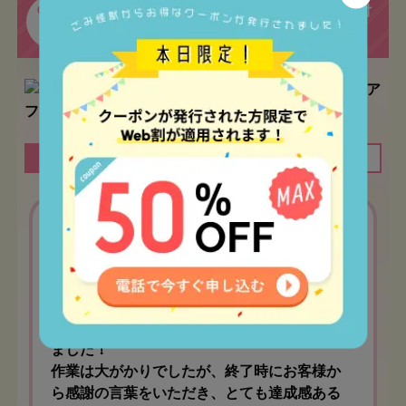
ご自宅で大量に溜まってしまった本の片付
CASE
02
けのお手伝いをさせていただきました！
間取り
1LDK
作業時間
1時間
神奈川県横浜市 / 男性 / 30代
ゴミ屋敷片付け
中には新品の本もあり、まとめてお買取りさ
せていただきお値引きの対応させたいただき
ました！
作業は大がかりでしたが、終了時にお客様か
ら感謝の言葉をいただき、とても達成感ある