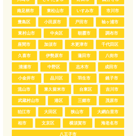
南足柄市
東松山市
いすみ市
市川市
豊島区
小田原市
戸田市
袖ヶ浦市
東村山市
中央区
朝霞市
調布市
座間市
加須市
木更津市
千代田区
久喜市
伊勢原市
蓮田市
八街市
清瀬市
中野区
志木市
成田市
小金井市
品川区
羽生市
銚子市
流山市
東久留米市
台東区
吉川市
武蔵村山市
港区
三郷市
茂原市
狛江市
大田区
狭山市
大網白里市
柏市
文京区
横須賀市
海老名市
八王子市