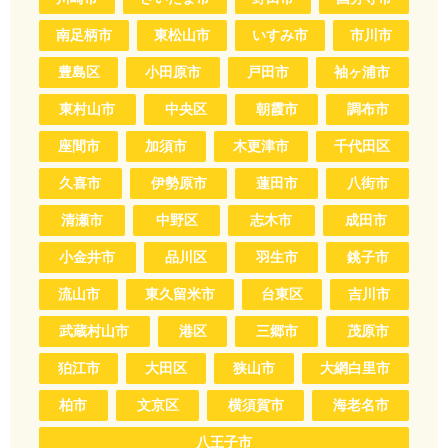
南足柄市
東松山市
いすみ市
市川市
豊島区
小田原市
戸田市
袖ヶ浦市
東村山市
中央区
朝霞市
調布市
座間市
加須市
木更津市
千代田区
久喜市
伊勢原市
蓮田市
八街市
清瀬市
中野区
志木市
成田市
小金井市
品川区
羽生市
銚子市
流山市
東久留米市
台東区
吉川市
武蔵村山市
港区
三郷市
茂原市
狛江市
大田区
狭山市
大網白里市
柏市
文京区
横須賀市
海老名市
八王子市