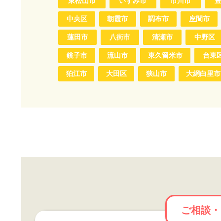
東松山市
いすみ市
市川市
中央区
朝霞市
調布市
座間市
蓮田市
八街市
清瀬市
中野区
銚子市
流山市
東久留米市
台東
狛江市
大田区
狭山市
大網白里市
ご相談・