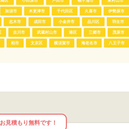
豊島区
小田原市
戸田市
袖ヶ浦市
東村山市
加須市
木更津市
千代田区
久喜市
伊勢原市
志木市
成田市
小金井市
品川区
羽生市
区
吉川市
武蔵村山市
港区
三郷市
茂原市
柏市
文京区
横須賀市
海老名市
八王子市
お見積もり無料です！