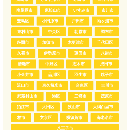
南足柄市
東松山市
いすみ市
市川市
豊島区
小田原市
戸田市
袖ヶ浦市
東村山市
中央区
朝霞市
調布市
座間市
加須市
木更津市
千代田区
久喜市
伊勢原市
蓮田市
八街市
清瀬市
中野区
志木市
成田市
小金井市
品川区
羽生市
銚子市
流山市
東久留米市
台東区
吉川市
武蔵村山市
港区
三郷市
茂原市
狛江市
大田区
狭山市
大網白里市
柏市
文京区
横須賀市
海老名市
八王子市