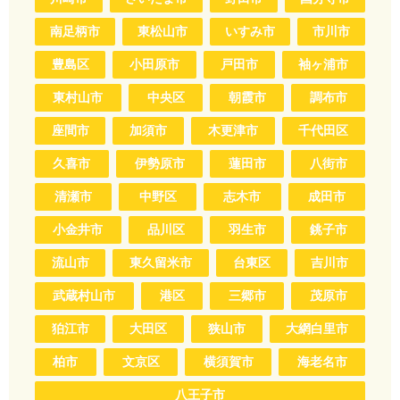
南足柄市
東松山市
いすみ市
市川市
豊島区
小田原市
戸田市
袖ヶ浦市
東村山市
中央区
朝霞市
調布市
座間市
加須市
木更津市
千代田区
久喜市
伊勢原市
蓮田市
八街市
清瀬市
中野区
志木市
成田市
小金井市
品川区
羽生市
銚子市
流山市
東久留米市
台東区
吉川市
武蔵村山市
港区
三郷市
茂原市
狛江市
大田区
狭山市
大網白里市
柏市
文京区
横須賀市
海老名市
八王子市