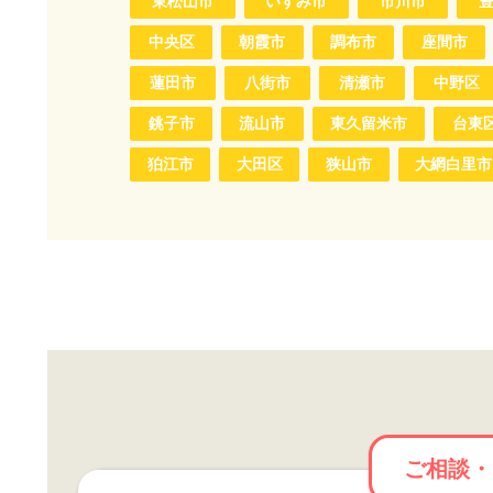
東松山市
いすみ市
市川市
中央区
朝霞市
調布市
座間市
蓮田市
八街市
清瀬市
中野区
銚子市
流山市
東久留米市
台東
狛江市
大田区
狭山市
大網白里市
ご相談・