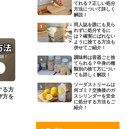
てれる？正しい処分
方法について詳しく
解説！
同人誌を誰にも見ら
れずに処分するに
は？確実にばれない
ように捨てる方法も
併せてご紹介！
調味料は容器ごと捨
てられる？中身の種
類別の捨て方につい
ても詳しく解説！
ソーダストリームは
する方
何ゴミ？交換後のガ
び方を
スシリンダーを安全
に処分する方法もご
紹介！