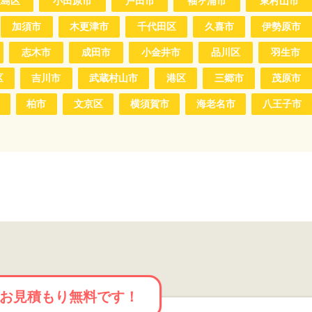
豊島区
小田原市
戸田市
袖ヶ浦市
東村山市
加須市
木更津市
千代田区
久喜市
伊勢原市
志木市
成田市
小金井市
品川区
羽生市
区
吉川市
武蔵村山市
港区
三郷市
茂原市
柏市
文京区
横須賀市
海老名市
八王子市
お見積もり無料です！