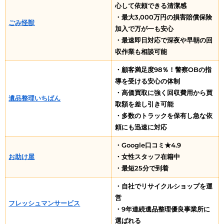
心して依頼できる清潔感
・最大3,000万円の損害賠償保険
ごみ怪獣
加入で万が一も安心
・最速即日対応で深夜や早朝の回
収作業も相談可能
・顧客満足度98％！警察OBの指
導を受ける安心の体制
・高価買取に強く回収費用から買
遺品整理いちばん
取額を差し引き可能
・多数のトラックを保有し急な依
頼にも迅速に対応
・Google口コミ★4.9
お助け屋
・女性スタッフ在籍中
・最短25分で到着
・自社でリサイクルショップを運
営
フレッシュマンサービス
・9年連続遺品整理優良事業所に
選ばれる