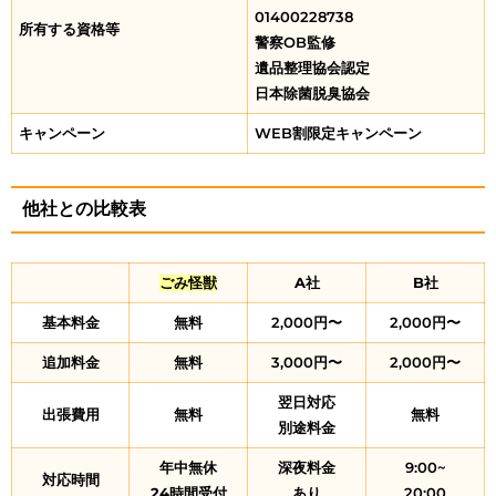
01400228738
所有する資格等
警察OB監修
遺品整理協会認定
日本除菌脱臭協会
キャンペーン
WEB割限定キャンペーン
他社との比較表
ごみ怪獣
A社
B社
基本料金
無料
2,000円〜
2,000円〜
追加料金
無料
3,000円〜
2,000円〜
翌日対応
出張費用
無料
無料
別途料金
年中無休
深夜料金
9:00~
対応時間
24時間受付
あり
20:00