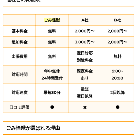
ごみ怪獣
A社
B社
基本料金
無料
2,000円〜
2,000円〜
追加料金
無料
3,000円〜
2,000円〜
翌日対応
出張費用
無料
無料
別途料金
年中無休
深夜料金
9:00~
対応時間
24時間受付
あり
20:00
最短
対応速度
最短30分
2日以降
翌日以降
口コミ評価
⚫
✖️
⚫
ごみ怪獣が選ばれる理由