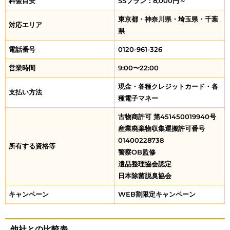
料金目安
SSプラン：8,000円～
東京都・神奈川県・埼玉県・千葉
対応エリア
県
電話番号
0120-961-326
営業時間
9:00〜22:00
現金・各種クレジットカード・各
支払い方法
種電子マネー
古物商許可 第451450019940号
産業廃棄物収集運搬許可番号
01400228738
所有する資格等
警察OB監修
遺品整理協会認定
日本除菌脱臭協会
キャンペーン
WEB割限定キャンペーン
他社との比較表