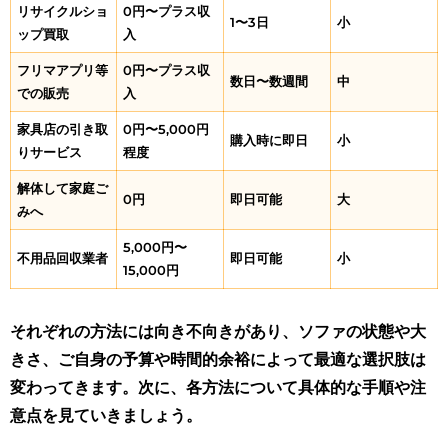
リサイクルショ
0円〜プラス収
1〜3日
小
ップ買取
入
フリマアプリ等
0円〜プラス収
数日〜数週間
中
での販売
入
家具店の引き取
0円〜5,000円
購入時に即日
小
りサービス
程度
解体して家庭ご
0円
即日可能
大
みへ
5,000円〜
不用品回収業者
即日可能
小
15,000円
それぞれの方法には向き不向きがあり、ソファの状態や大
きさ、ご自身の予算や時間的余裕によって最適な選択肢は
変わってきます。次に、各方法について具体的な手順や注
意点を見ていきましょう。