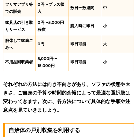
フリマアプリ等
0円〜プラス収
数日〜数週間
中
での販売
入
家具店の引き取
0円〜5,000円
購入時に即日
小
りサービス
程度
解体して家庭ご
0円
即日可能
大
みへ
5,000円〜
不用品回収業者
即日可能
小
15,000円
それぞれの方法には向き不向きがあり、ソファの状態や大
きさ、ご自身の予算や時間的余裕によって最適な選択肢は
変わってきます。次に、各方法について具体的な手順や注
意点を見ていきましょう。
自治体の戸別収集を利用する