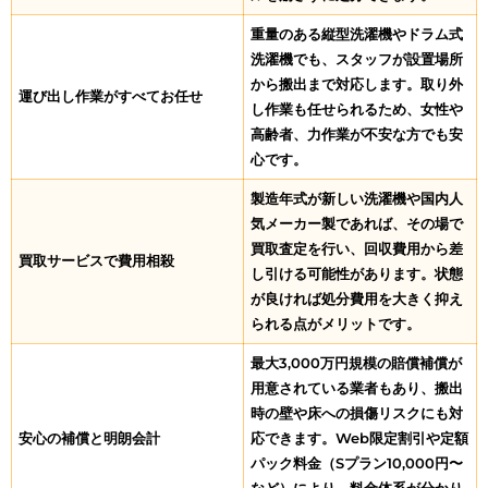
重量のある縦型洗濯機やドラム式
洗濯機でも、スタッフが設置場所
から搬出まで対応します。取り外
運び出し作業がすべてお任せ
し作業も任せられるため、女性や
高齢者、力作業が不安な方でも安
心です。
製造年式が新しい洗濯機や国内人
気メーカー製であれば、その場で
買取査定を行い、回収費用から差
買取サービスで費用相殺
し引ける可能性があります。状態
が良ければ処分費用を大きく抑え
られる点がメリットです。
最大3,000万円規模の賠償補償が
用意されている業者もあり、搬出
時の壁や床への損傷リスクにも対
安心の補償と明朗会計
応できます。Web限定割引や定額
パック料金（Sプラン10,000円〜