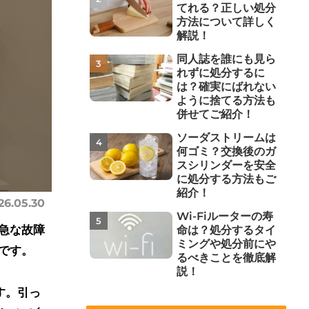
てれる？正しい処分
方法について詳しく
解説！
同人誌を誰にも見ら
れずに処分するに
は？確実にばれない
ように捨てる方法も
併せてご紹介！
ソーダストリームは
何ゴミ？交換後のガ
スシリンダーを安全
に処分する方法もご
紹介！
26.05.30
Wi-Fiルーターの寿
急な故障
命は？処分するタイ
ミングや処分前にや
です。
るべきことを徹底解
説！
す。引っ