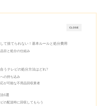
CLOSE
として捨てられない！基本ルールと処分費用
象品目と処分の仕組み
訳
合うテレビの処分方法はどれ?
所への持ち込み
対応が可能な不用品回収業者
法6選
レビの配送時に回収してもらう