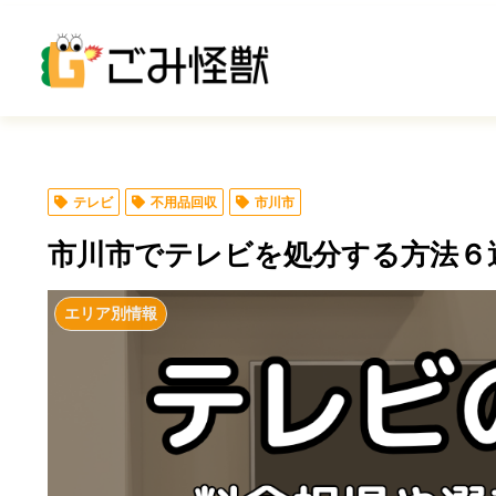
テレビ
不用品回収
市川市
市川市でテレビを処分する方法６
エリア別情報