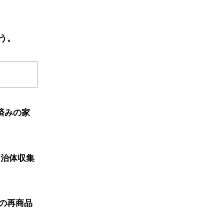
う。
済みの家
自治体収集
の再商品