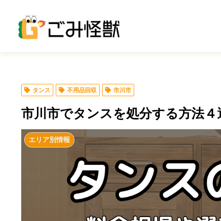
タンス
不用品回収
市川市
市川市でタンスを処分する方法４
エリア別情報