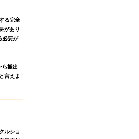
する完全
要があり
る必要が
から搬出
と言えま
クルショ